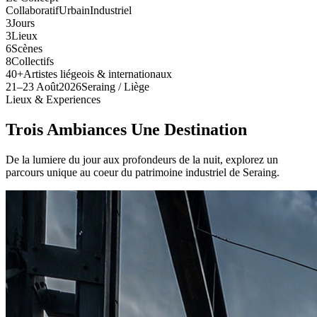
Collaboratif
Urbain
Industriel
3
Jours
3
Lieux
6
Scènes
8
Collectifs
40+
Artistes liégeois & internationaux
21–23 Août
2026
Seraing / Liège
Lieux & Experiences
Trois Ambiances Une Destination
De la lumiere du jour aux profondeurs de la nuit, explorez un
parcours unique au coeur du patrimoine industriel de Seraing.