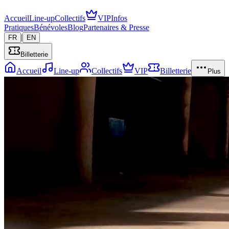
Accueil
Line-up
Collectifs
VIP
Infos
Pratiques
Bénévoles
Blog
Partenaires & Presse
|
FR
EN
Billetterie
Accueil
Line-up
Collectifs
VIP
Billetterie
Plus